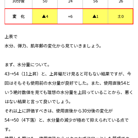
30分後
50
24
56
26
変　化
▲4
+6
▲1
±0
上表で
水分、弾力、肌年齢の変化から見ていきましょう。
まず、水分量について。
43→54（11上昇）と、上昇幅だけ見ると可もない結果ですが、今
回はそもそも使用前の水分量が良好でした。また、使用直後54と
いう絶対数値を見ても理想の水分量を上回っていることから、悪く
はない結果と言って良いでしょう。
それ以上に評価すべきは、使用直後から30分後の変化が
54→50（4下落）と、水分量の減少が極めて抑えられている点で
す。