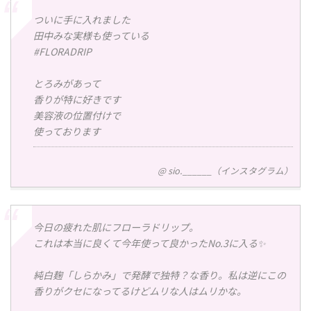
ついに手に入れました
田中みな実様も使っている
#FLORADRIP
とろみがあって
香りが特に好きです
美容液の位置付けで
使っております
@ sio.______（インスタグラム）
今日の疲れた肌にフローラドリップ。
これは本当に良くて今年使って良かったNo.3に入る✨
純白麹「しらかみ」で発酵で独特？な香り。私は逆にこの
香りがクセになってるけどムリな人はムリかな。