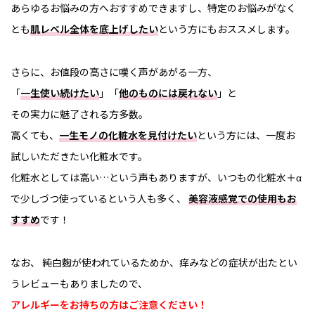
あらゆるお悩みの方へおすすめできますし、特定のお悩みがなく
とも
肌レベル全体を底上げしたい
という方にもおススメします。
さらに、お値段の高さに嘆く声があがる一方、
「
一生使い続けたい
」「
他のものには戻れない
」と
その実力に魅了される方多数。
高くても、
一生モノの化粧水を見付けたい
という方には、一度お
試しいただきたい化粧水です。
化粧水としては高い…という声もありますが、いつもの化粧水＋α
で少しづつ使っているという人も多く、
美容液感覚での使用もお
すすめ
です！
なお、 純白麴が使われているためか、痒みなどの症状が出たとい
うレビューもありましたので、
アレルギーをお持ちの方はご注意ください！