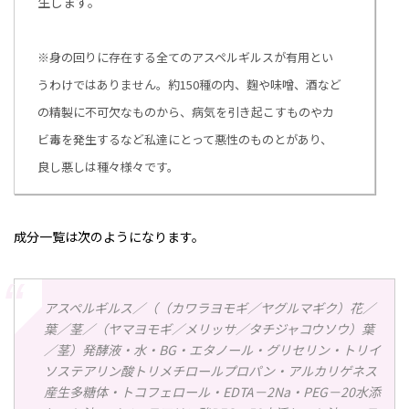
生します。
※身の回りに存在する全てのアスペルギルスが有用とい
うわけではありません。約150種の内、麴や味噌、酒など
の精製に不可欠なものから、病気を引き起こすものやカ
ビ毒を発生するなど私達にとって悪性のものとがあり、
良し悪しは種々様々です。
成分一覧は次のようになります。
アスペルギルス／（（カワラヨモギ／ヤグルマギク）花／
葉／茎／（ヤマヨモギ／メリッサ／タチジャコウソウ）葉
／茎）発酵液・水・BG・エタノール・グリセリン・トリイ
ソステアリン酸トリメチロールプロパン・アルカリゲネス
産生多糖体・トコフェロール・EDTA－2Na・PEG－20水添