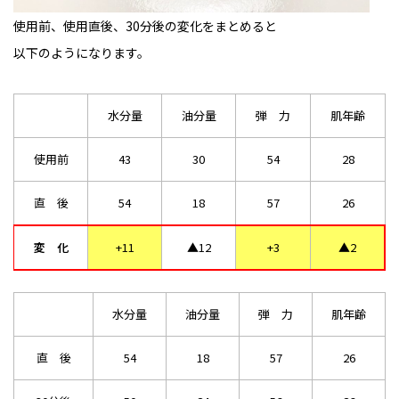
使用前、使用直後、30分後の変化をまとめると
以下のようになります。
水分量
油分量
弾　力
肌年齢
使用前
43
30
54
28
直　後
54
18
57
26
変　化
+11
▲12
+3
▲2
水分量
油分量
弾　力
肌年齢
 直　後 
54
18
57
26