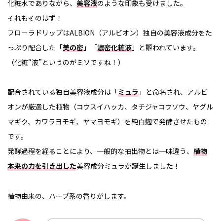
化粧水でありながら、
美容液
のような印象も受けました。
それもそのはず！
フローラドリップはALBION（アルビオン）独自の美容液成分をた
っぷり配合した「
美の密
」「
濃密化粧液
」と謳われています。
（化粧“液”というのがミソですね！）
配合されている独自美容液成分は「
ミュラ
」と命名され、アルビ
オンが厳選した植物（コウスイハッカ、タチジャコウソウ、ヤグル
マギク、カワラヨモギ、ヤマヨモギ）を純白麴で発酵させたもの
です。
発酵過程を経ることにより、一般的な抽出物とは一味違う、
植物
本来の力を引き出した
美容成分ミュラが誕生しました！
植物由来の、ハーブ系の香りがします。