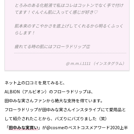
とろみのある化粧液で私はコレはコットンでなく手で付け
てます！ぐんぐん肌に入ってく感じが好き♡
肌本来のすこやかさを底上げしてくれるから明るくふっく
らします！
疲れてる時の肌にはフローラドリップ👏
@ m.m.i.1111 （インスタグラム）
ネット上の口コミを見てみると、
ALBION（アルビオン）のフローラドリップは、
田中みな実さんファンから絶大な支持を得ています。
フローラドリップが田中みな実さんインスタライブにて愛用品と
して紹介されたことから、バズりにバズりました（笑）
「
田中みな実買い
」が@cosmeのベストコスメアワード2020上半