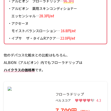
・アルビオン フローラドリップ…
96.3円
・アルビオン 薬用スキンコンディショナー
エッセンシャル…
28.3円/㎖
・アクセーヌ
モイストバランスローション…
16.8円/㎖
・イプサ ザ・タイムRアクア…
22.0円/㎖
他のデパコス化粧水との比較はもちろん、
ALBION（アルビオン）内でもフローラドリップは
ハイクラスの価格帯
です。
フローラドリップ
♥♥♥♥♥
♥♥♥♥♥
4.3
ベルスコア
7,700円