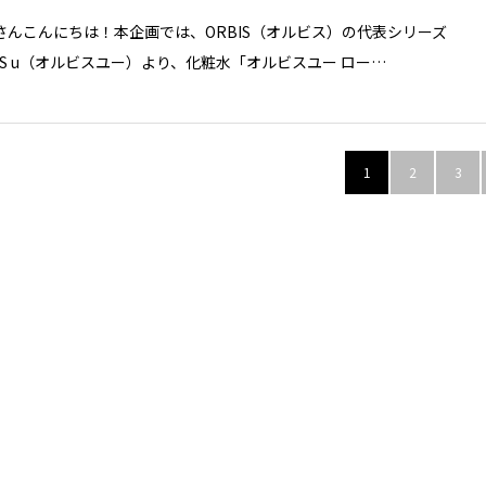
さんこんにちは！本企画では、ORBIS（オルビス）の代表シリーズ
BIS u（オルビスユー）より、化粧水「オルビスユー ロー…
1
2
3