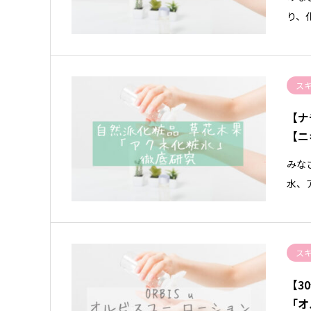
り、
ス
【ナ
【ニ
みな
水、
ス
【3
「オ