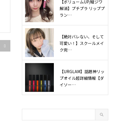
【ボリュームUP/縦ジワ
解消】プチプラ リッププ
ラン…
【絶対バレない、そして
可愛い！】スクールメイ

ク完…
【URGLAM】話題神リッ
プオイル超詳細情報【ダ
イソー…