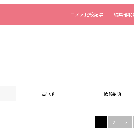
コスメ比較記事
編集部特
古い順
閲覧数順
1
2
3