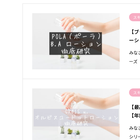
ス
【ブ
ーシ
みな
ーズ
ス
【最
【年
みな
シリ