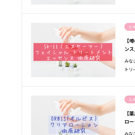
ス
【噂
ンス
みな
トリ
ス
【薬
ロー
みな