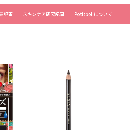
集記事
スキンケア研究記事
Petitbellについて
アイブロウ
メイクアップ
アイ
1,000円以上2,500円未満
1,0
カラーパウダーアイブロウ
プラチ