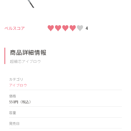
♥♥♥♥♥
♥♥♥♥♥
ベルスコア
4
商品詳細情報
超細芯アイブロウ
カテゴリ
アイブロウ
価格
550円
（税込）
容量
発売日