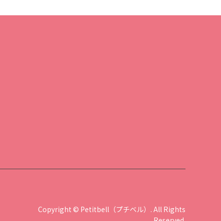
Copyright
©
Petitbell（プチベル）
. All Rights
Reserved.