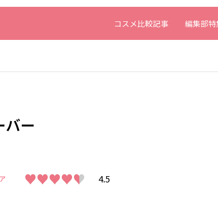
コスメ比較記事
編集部特
ーバー
♥♥♥♥♥
♥♥♥♥♥
4.5
ア