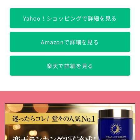
桃/BR583 テディ/BR665 ジンジャー/BR703 コナ/BR784 フォクシ
ー/GD822 ゴールデン/GR162 青いバカンス/OR300 みちしる
べ/OR481 マリー/PK300 おつかい/PK421 貴婦人/RD303 すず
Yahoo！ショッピングで詳細を見る
め/RD422 熱情/VI482 トワイライト/WT963 光る樹液/YE232 カナリヤ
関連記事
【イエベ／ブルベ組み合わせ】マジョリカマジョルカのアイシャ
Amazonで詳細を見る
ドウ「シャドーカスタマイズ」【代用ケース、人気新作カラーも
紹介】
楽天で詳細を見る