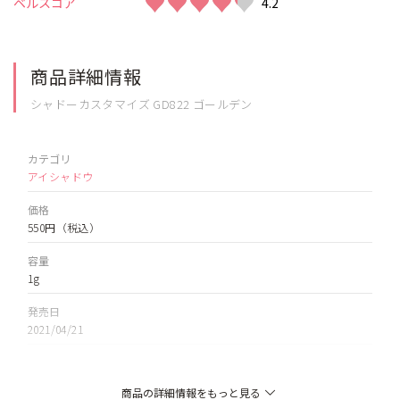
♥♥♥♥♥
♥♥♥♥♥
ベルスコア
4.2
商品詳細情報
シャドーカスタマイズ GD822 ゴールデン
カテゴリ
アイシャドウ
価格
550円
（税込）
容量
1g
発売日
2021/04/21
色
BE121 恋の達人/BE203 綿菓子/BE286 ゴージャス姉妹/BE330 マサラ
商品の詳細情報をもっと見る
チャイ/BE384 コルク/BK922 黒蜥蜴/BR331 シナモン/BR332 胡