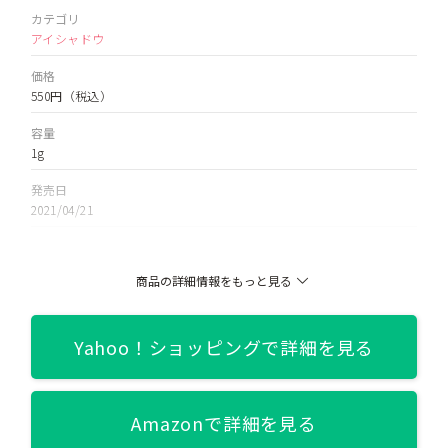
カテゴリ
アイシャドウ
価格
550円
（税込）
容量
1g
発売日
2021/04/21
色
BE121 恋の達人/BE203 綿菓子/BE286 ゴージャス姉妹/BE330 マサラ
商品の詳細情報をもっと見る
チャイ/BE384 コルク/BK922 黒蜥蜴/BR331 シナモン/BR332 胡
桃/BR583 テディ/BR665 ジンジャー/BR703 コナ/BR784 フォクシ
ー/GD822 ゴールデン/GR162 青いバカンス/OR300 みちしる
べ/OR481 マリー/PK300 おつかい/PK421 貴婦人/RD303 すず
Yahoo！ショッピングで詳細を見る
め/RD422 熱情/VI482 トワイライト/WT963 光る樹液/YE232 カナリヤ
関連記事
【イエベ／ブルベ組み合わせ】マジョリカマジョルカのアイシャ
Amazonで詳細を見る
ドウ「シャドーカスタマイズ」【代用ケース、人気新作カラーも