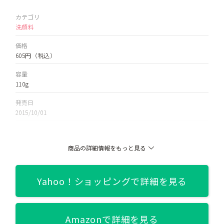
カテゴリ
洗顔料
価格
605円
（税込）
容量
110g
発売日
2015/10/01
関連記事
【敏感肌さん大注目！】いま人気のミネラルコスメとは？おすす
商品の詳細情報をもっと見る
めブランド別の人気アイテム徹底比較レビュー！
Yahoo！ショッピングで詳細を見る
Amazonで詳細を見る