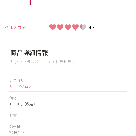
♥♥♥♥♥
♥♥♥♥♥
ベルスコア
4.3
商品詳細情報
リッププランパーエクストラセラム
カテゴリ
リップグロス
価格
1,980円
（税込）
容量
発売日
2019/11/06