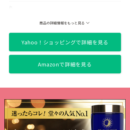
色
01 Pink/02 Raspberry Pink/03 Cassis Red/101 Rose Pink
商品の詳細情報をもっと見る
関連記事
【ボリュームUP/縦ジワ解消】プチプラ リッププランパー6商品比
較【気になる項目別評価も！】
Yahoo！ショッピングで詳細を見る
Amazonで詳細を見る