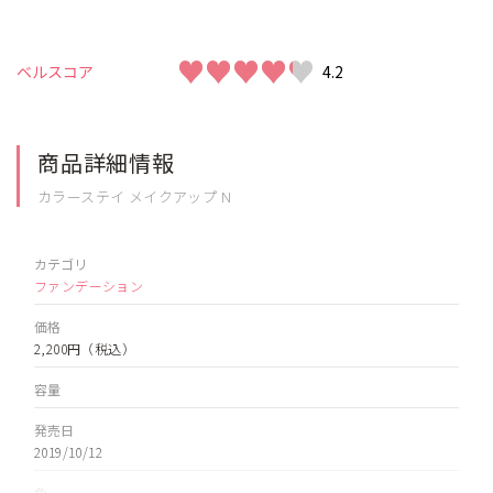
♥♥♥♥♥
♥♥♥♥♥
ベルスコア
4.2
商品詳細情報
カラーステイ メイクアップ N
カテゴリ
ファンデーション
価格
2,200円
（税込）
容量
発売日
2019/10/12
色