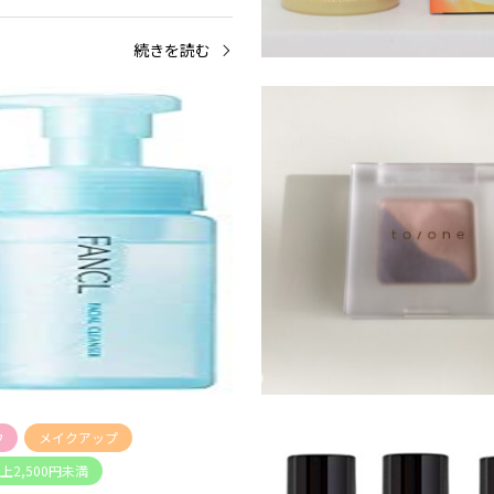
 ー総合評価 3.9 （47人のお客様
 星5つ星4つ星3つ…
続きを読む
フェイスマスク
洗顔料
洗顔・ピーリング等
ーリング等
1,000円以上2,500円未満
以上2,500円未満
ピュアモイスト 泡洗顔料
ク SP
続きを読む
続
ウ
メイクアップ
以上2,500円未満