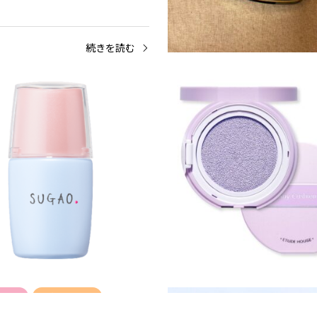
続きを読む
ベースメイク
化粧下地
ベースメイク
以上2,500円未満
1,000円以上2,500円未満
ミナイザー UV
シルク感カラーベース
続きを読む
続
ィント
口紅・リップ