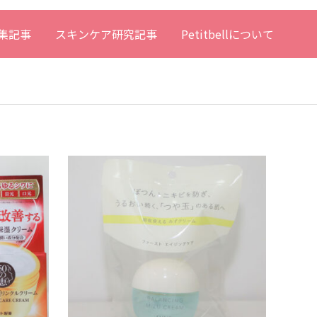
集記事
スキンケア研究記事
Petitbellについて
フェイスクリーム
フェ
クリーム・オイル・ジェル
クリ
1,000円以上2,500円未満
1,0
薬用リンクルクリーム50の恵
エリク
ずク
カテゴリ フェイスクリーム・オイル 販売価
カテゴ
格 1990円（税込） 容量 80g 定期購入縛り
格 19
無 返金保証 ー総合評価 3.9 （39人のお客様