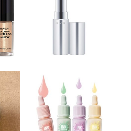
カラーステイエンドレスグロウリキッ
グロ
ドハイライター
続きを読む
チーク
メイクアップ
コン
1,000円以上2,500円未満
1,0
ル バー ア ブラッシュ
イン