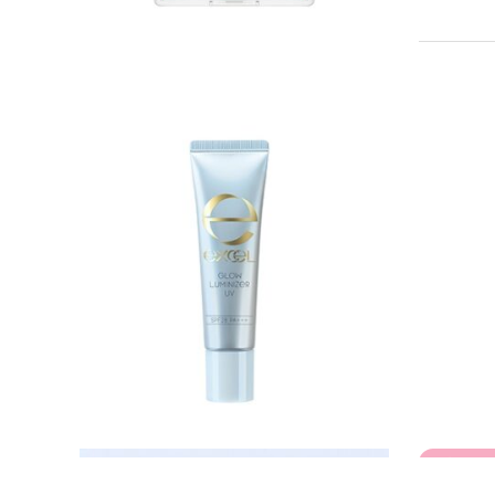
化粧下地
1,000円
グロウル
口紅・テ