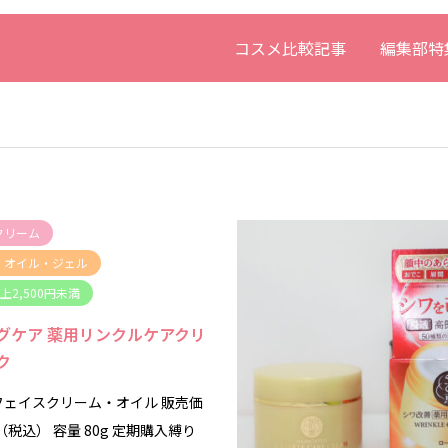
コスメ比較記事
編集部特
クリーム
・オイル・ジェル
以上2,500円未満
グケア 薬用リンクルケアクリ
ク
フェイスクリーム・オイル 販売価
円（税込） 容量 80g 定期購入縛り