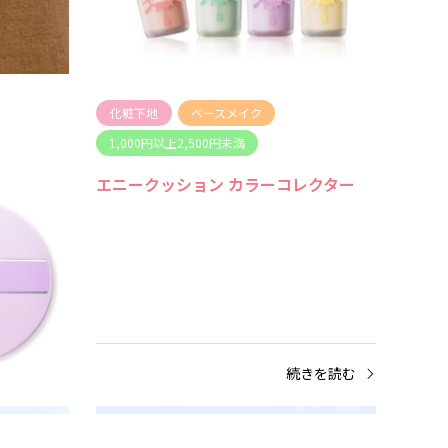
続きを読む
化粧下地
ベースメイク
1,000円以上2,500円未満
エニークッション カラーコレクター
きを読む
続きを読む
口紅・ティント
口紅・リップ
口紅