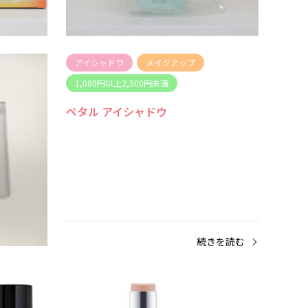
無 返金
のデータ） 星5つ星4つ星3つ…
のデー
続きを読む
アイシャドウ
メイクアップ
1,000円以上2,500円未満
ペタル アイシャドウ
きを読む
続きを読む
ハイライト
ベースメイク
ハイ
1,000円以上2,500円未満
1,0