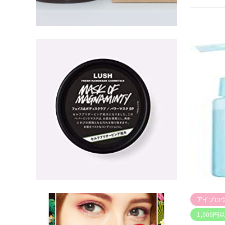
無 返金保証
のデータ）
パック・
洗顔・ピ
1,000円
パワーマス
アイブロ
1,000円