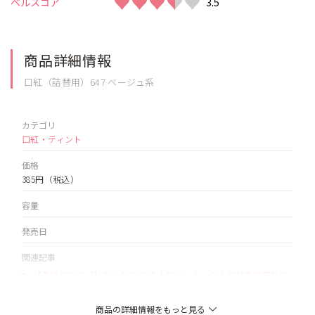
♥♥♥♥♥
♥♥♥♥♥
ベルスコア
3.5
商品詳細情報
口紅（詰替用）647 ベージュ系
カテゴリ
口紅・ティント
価格
385円
（税込）
容量
発売日
関連記事
【奇跡のコスパ】ちふれの口紅 人気ランキング上位15色徹底検証
【イエベ／ブルベ向け】
商品の詳細情報をもっと見る