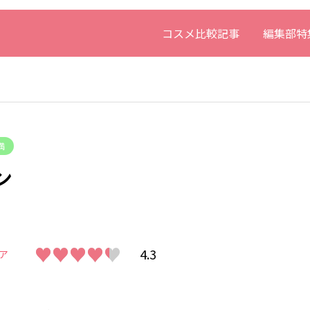
コスメ比較記事
編集部特
満
ン
♥♥♥♥♥
♥♥♥♥♥
4.3
ア