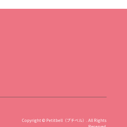
Copyright
©
Petitbell（プチベル）
. All Rights
Reserved.