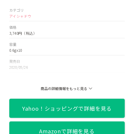
カテゴリ
アイシャドウ
価格
3,740円
（税込）
容量
0.6gx10
発売日
2020/05/26
色
1号 シンプリーピンク/2号 ブラウンシュー/3号 コーラルトーク/4号
商品の詳細情報をもっと見る
ストリートブリック/5号 ラステッドローズ/6号 ストリートパステ
ル/7号 ピーチグルーヴ
関連記事
Yahoo！ショッピングで詳細を見る
【全色徹底比較】CLIO（クリオ）PRO EYE PALETTE全7色【使い
方解説も！】
Amazonで詳細を見る