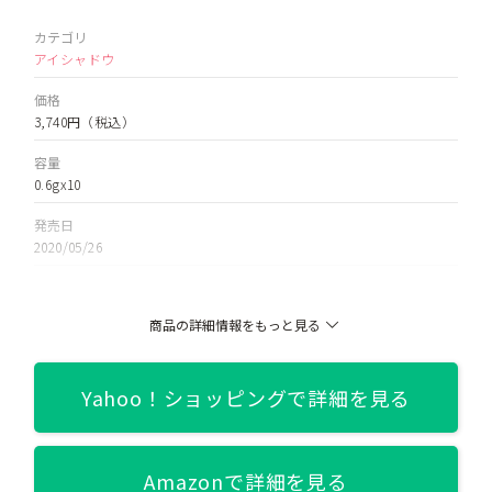
カテゴリ
アイシャドウ
価格
3,740円
（税込）
容量
0.6gx10
発売日
2020/05/26
色
1号 シンプリーピンク/2号 ブラウンシュー/3号 コーラルトーク/4号
商品の詳細情報をもっと見る
ストリートブリック/5号 ラステッドローズ/6号 ストリートパステ
ル/7号 ピーチグルーヴ
関連記事
Yahoo！ショッピングで詳細を見る
【全色徹底比較】CLIO（クリオ）PRO EYE PALETTE全7色【使い
方解説も！】
Amazonで詳細を見る