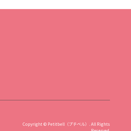
Copyright
©
Petitbell（プチベル）
. All Rights
Reserved.