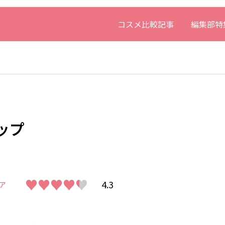
コスメ比較記事
編集部特
ップ
♥♥♥♥♥
♥♥♥♥♥
4.3
ア