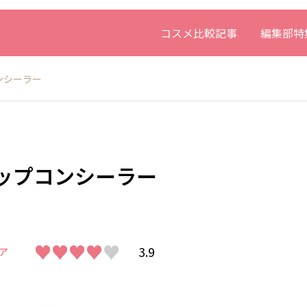
コスメ比較記事
編集部特
ンシーラー
ップコンシーラー
♥♥♥♥♥
♥♥♥♥♥
3.9
ア