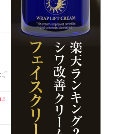
ラルベ
アベ
ィー
【涙