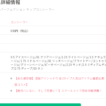
品詳細情報
パーフェクション チップコンシーラー
コンシーラー
858円
（税込）
0.5 アイスベージュ/01 クリアベージュ/1.25 ライトベージュ/1.5 ナチュ
ージュ/1.75 ミドルベージュ/02 リッチベージュ/ブライトナー/コントゥ
ージュ/グリーンベージュ/ピーチベージュ/2.25 サンド/2.5 ミディアムデ
プ/2.75 ディープ/03 タン
【永久保存版】涙袋アイシャドウ 全3タイプ人気16アイテム徹底比較
袋コスメ】
【絶対バレない、そして可愛い！】スクールメイク完全攻略特集！