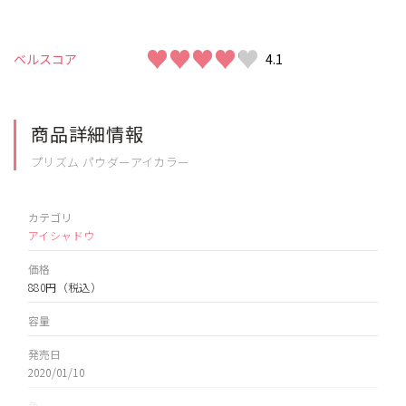
♥♥♥♥♥
♥♥♥♥♥
ベルスコア
4.1
商品詳細情報
プリズム パウダーアイカラー
カテゴリ
アイシャドウ
価格
880円
（税込）
容量
発売日
2020/01/10
色