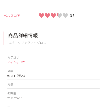
♥♥♥♥♥
♥♥♥♥♥
ベルスコア
3.3
商品詳細情報
スパークリングアイグロス
カテゴリ
アイシャドウ
価格
990円
（税込）
容量
発売日
2018/05/23
色