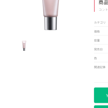
商
コン
カテゴリ
価格
容量
発売日
色
関連記事