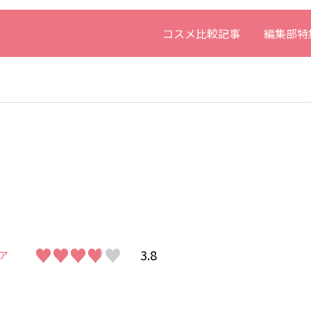
コスメ比較記事
編集部特
♥♥♥♥♥
♥♥♥♥♥
3.8
ア