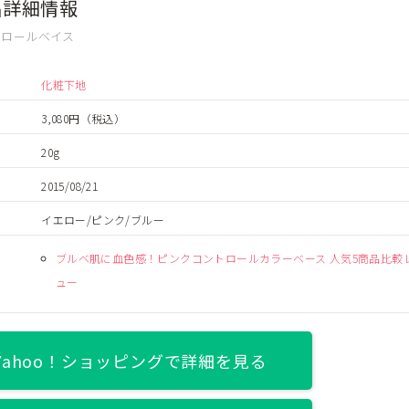
品詳細情報
トロールベイス
化粧下地
3,080円
（税込）
20g
2015/08/21
イエロー/ピンク/ブルー
ブルベ肌に血色感！ピンクコントロールカラーベース 人気5商品比較
ュー
Yahoo！ショッピングで詳細を見る