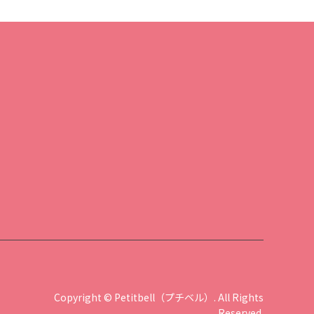
Copyright
©
Petitbell（プチベル）
. All Rights
Reserved.